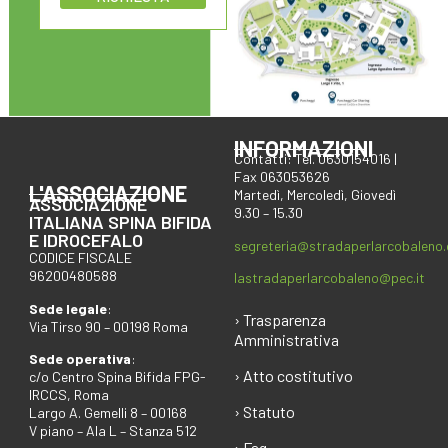
INFORMAZIONI
Contatti: Tel. 0630154016 |
Fax 063053626
L'ASSOCIAZIONE
Martedì, Mercoledì, Giovedì
ASSOCIAZIONE
9.30 – 15.30
ITALIANA SPINA BIFIDA
E IDROCEFALO
segreteria@stradaperlarcobaleno
CODICE FISCALE
96200480588
lastradaperlarcobaleno@pec.it
Sede legale
:
› Trasparenza
Via Tirso 90 – 00198 Roma
Amministrativa
Sede operativa
:
› Atto costitutivo
c/o Centro Spina Bifida FPG-
IRCCS, Roma
› Statuto
Largo A. Gemelli 8 – 00168
V piano – Ala L – Stanza 512
› Faq