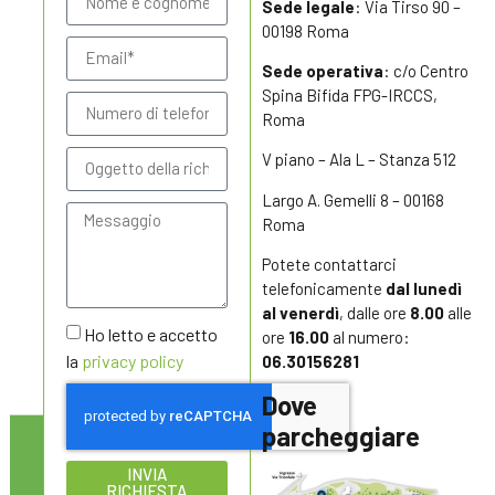
Sede legale
: Via Tirso 90 –
00198 Roma
Sede operativa
: c/o Centro
Spina Bifida FPG-IRCCS,
Roma
V piano – Ala L – Stanza 512
Largo A. Gemelli 8 – 00168
Roma
Potete contattarci
telefonicamente
dal lunedì
al venerdì
, dalle ore
8.00
alle
Ho letto e accetto
ore
16.00
al numero:
la
privacy policy
06.30156281
Dove
parcheggiare
INVIA
RICHIESTA