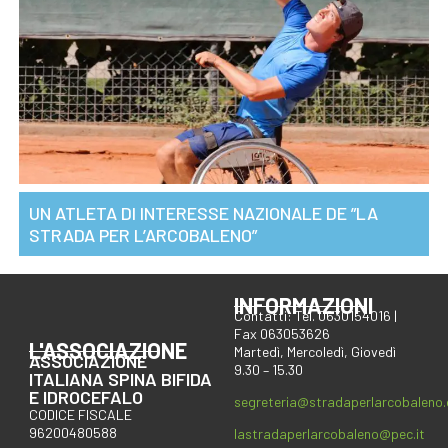
UN ATLETA DI INTERESSE NAZIONALE DE ”LA
STRADA PER L’ARCOBALENO”
INFORMAZIONI
Contatti: Tel. 0630154016 |
Fax 063053626
L'ASSOCIAZIONE
Martedì, Mercoledì, Giovedì
ASSOCIAZIONE
9.30 – 15.30
ITALIANA SPINA BIFIDA
E IDROCEFALO
segreteria@stradaperlarcobaleno
CODICE FISCALE
96200480588
lastradaperlarcobaleno@pec.it