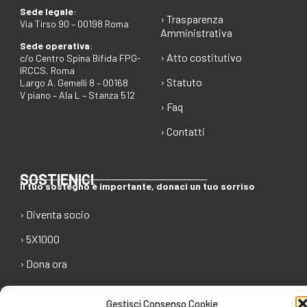
Sede legale
:
› Trasparenza
Via Tirso 90 – 00198 Roma
Amministrativa
Sede operativa
:
› Atto costitutivo
c/o Centro Spina Bifida FPG-
IRCCS, Roma
› Statuto
Largo A. Gemelli 8 – 00168
V piano – Ala L – Stanza 512
› Faq
› Contatti
SOSTIENICI
Il tuo sostegno è importante, donaci un tuo sorriso
› Diventa socio
› 5X1000
› Dona ora
Gestisci Consenso Cookie