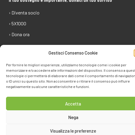
Il tuo sostegno è importante, donaci un tuo sorriso
› Diventa socio
› 5X1000
› Dona ora
Gestisci Consenso Cookie
Copyright 2023 - La Strada per l'Arcobaleno - ETS |
Privacy
Policy
|
Cookie Policy
Per fornire le migliori esperienze, utilizziamo tecnologie come i cookie per
memorizzare e/o accedere alle informazioni del dispositivo. Il consenso a ques
tecnologie ci permetterà di elaborare dati come il comportamento di navigazio
o ID unici su questo sito. Non acconsentire o ritirare il consenso può influire
negativamente su alcune caratteristiche e funzioni.
Accetta
Nega
Visualizza le preferenze