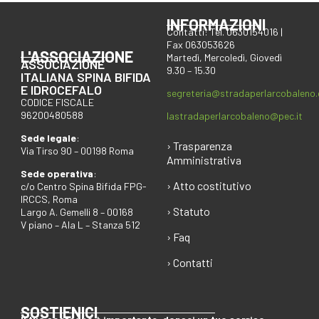
INFORMAZIONI
Contatti: Tel. 0630154016 |
Fax 063053626
L'ASSOCIAZIONE
Martedì, Mercoledì, Giovedì
ASSOCIAZIONE
9.30 – 15.30
ITALIANA SPINA BIFIDA
E IDROCEFALO
segreteria@stradaperlarcobaleno
CODICE FISCALE
96200480588
lastradaperlarcobaleno@pec.it
Sede legale
:
› Trasparenza
Via Tirso 90 – 00198 Roma
Amministrativa
Sede operativa
:
› Atto costitutivo
c/o Centro Spina Bifida FPG-
IRCCS, Roma
› Statuto
Largo A. Gemelli 8 – 00168
V piano – Ala L – Stanza 512
› Faq
› Contatti
SOSTIENICI